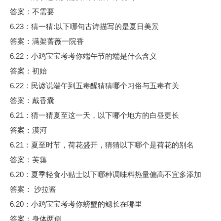
答案：不需要
6.23：猜一猜:以下哪句古诗描写的是夏日美景
答案：满架蔷薇一院香
6.22：小鸡宝宝考考你端午节的端是什么含义
答案：初始
6.22：民谚说端午到五毒醒猜猜哪个习俗与五毒有关
答案：戴香囊
6.21：猜一猜夏至这一天，以下哪个地方的白昼更长
答案：漠河
6.21：夏至时节，荷花盛开，猜猜以下哪个是荷花的别名
答案：芙蕖
6.20：夏季轻食小贴士以下哪种调味料热量偏高不宜多添加
答案： 沙拉酱
6.20：小鸡宝宝考考你螃蟹的鳃长在哪里
答案：身体两侧