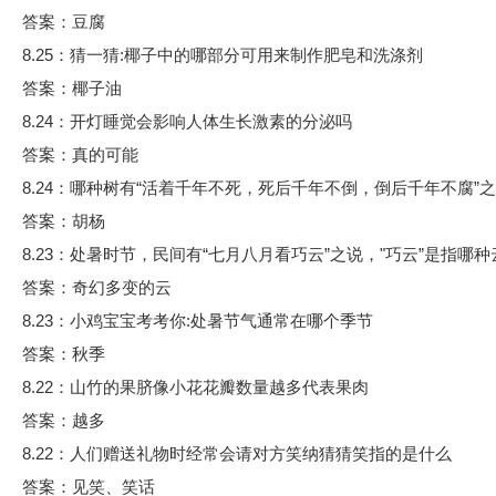
答案：豆腐
8.25：猜一猜:椰子中的哪部分可用来制作肥皂和洗涤剂
答案：椰子油
8.24：开灯睡觉会影响人体生长激素的分泌吗
答案：真的可能
8.24：哪种树有“活着千年不死，死后千年不倒，倒后千年不腐”
答案：胡杨
8.23：处暑时节，民间有“七月八月看巧云”之说，"巧云”是指哪
答案：奇幻多变的云
8.23：小鸡宝宝考考你:处暑节气通常在哪个季节
答案：秋季
8.22：山竹的果脐像小花花瓣数量越多代表果肉
答案：越多
8.22：人们赠送礼物时经常会请对方笑纳猜猜笑指的是什么
答案：见笑、笑话