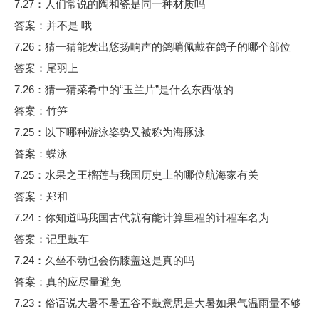
7.27：人们常说的陶和瓷是同一种材质吗
答案：并不是 哦
7.26：猜一猜能发出悠扬响声的鸽哨佩戴在鸽子的哪个部位
答案：尾羽上
7.26：猜一猜菜肴中的“玉兰片”是什么东西做的
答案：竹笋
7.25：以下哪种游泳姿势又被称为海豚泳
答案：蝶泳
7.25：水果之王榴莲与我国历史上的哪位航海家有关
答案：郑和
7.24：你知道吗我国古代就有能计算里程的计程车名为
答案：记里鼓车
7.24：久坐不动也会伤膝盖这是真的吗
答案：真的应尽量避免
7.23：俗语说大暑不暑五谷不鼓意思是大暑如果气温雨量不够