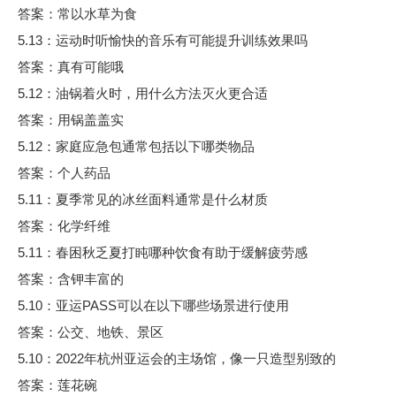
答案：常以水草为食
5.13：运动时听愉快的音乐有可能提升训练效果吗
答案：真有可能哦
5.12：油锅着火时，用什么方法灭火更合适
答案：用锅盖盖实
5.12：家庭应急包通常包括以下哪类物品
答案：个人药品
5.11：夏季常见的冰丝面料通常是什么材质
答案：化学纤维
5.11：春困秋乏夏打盹哪种饮食有助于缓解疲劳感
答案：含钾丰富的
5.10：亚运PASS可以在以下哪些场景进行使用
答案：公交、地铁、景区
5.10：2022年杭州亚运会的主场馆，像一只造型别致的
答案：莲花碗