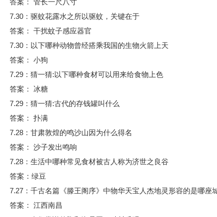
答案： 管长一尺八寸
7.30：驱蚊花露水之所以驱蚊，关键在于
答案： 干扰蚊子感应器官
7.30：以下哪种动物曾经搭乘我国的生物火箭上天
答案： 小狗
7.29：猜一猜:以下哪种食材可以用来给食物上色
答案： 冰糖
7.29：猜一猜:古代的存钱罐叫什么
答案： 扑满
7.28：甘肃敦煌的鸣沙山因为什么得名
答案： 沙子发出鸣响
7.28：生活中哪种常见食材被古人称为济世之良谷
答案：绿豆
7.27：千古名篇《滕王阁序》中物华天宝人杰地灵形容的是哪座
答案： 江西南昌