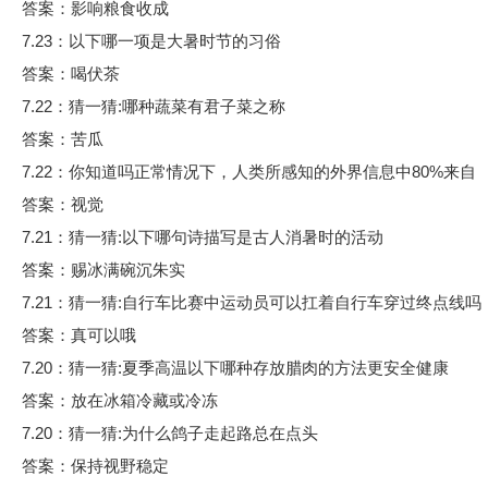
答案：影响粮食收成
7.23：以下哪一项是大暑时节的习俗
答案：喝伏茶
7.22：猜一猜:哪种蔬菜有君子菜之称
答案：苦瓜
7.22：你知道吗正常情况下，人类所感知的外界信息中80%来自
答案：视觉
7.21：猜一猜:以下哪句诗描写是古人消暑时的活动
答案：赐冰满碗沉朱实
7.21：猜一猜:自行车比赛中运动员可以扛着自行车穿过终点线吗
答案：真可以哦
7.20：猜一猜:夏季高温以下哪种存放腊肉的方法更安全健康
答案：放在冰箱冷藏或冷冻
7.20：猜一猜:为什么鸽子走起路总在点头
答案：保持视野稳定