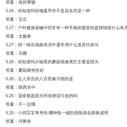
答案：保持警惕
5.28：你知道吗玫瑰最早并不是花名而是一种
答案：宝石
5.27：户外健身器械中经常有一种手推的圆形转盘猜猜跟什么有
答案：太极拳
5.27：猜一猜在戏曲表演中通常用什么道具代表马
答案：马鞭
5.26：你知道吗火锅里的蘑菇很难煮烂主要是因为
答案：蘑菇耐热性好
5.26：古人所言的八百里秦川指的是
答案：陕西关中
5.25：湿疹都是因为环境潮湿引发的吗
答案：不一定哦
5.25：小鸡宝宝考考你:哪种鱼一碰到危险就会膨胀成球
答案：河豚鱼