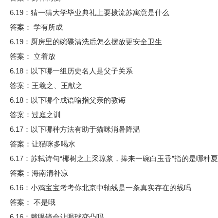
6.19：猜一猜大学毕业典礼上要拨流苏寓意是什么
答案： 学有所成
6.19：厨房里的碗碟清洗后怎么摆放更安全卫生
答案： 立着放
6.18：以下哪一组历史名人是父子关系
答案：王羲之、王献之
6.18：以下哪个成语喻指父亲的教诲
答案：过庭之训
6.17：以下哪种方法有助于猫咪消暑降温
答案：让猫咪多喝水
6.17：苏轼诗句“椰树之上采琼浆，捧来一碗白玉香”指的是哪种
答案：海南清补凉
6.16：小鸡宝宝考考你北京中轴线是一条真实存在的线吗
答案： 不是哦
6.16：戴眼镜会让眼球变凸吗