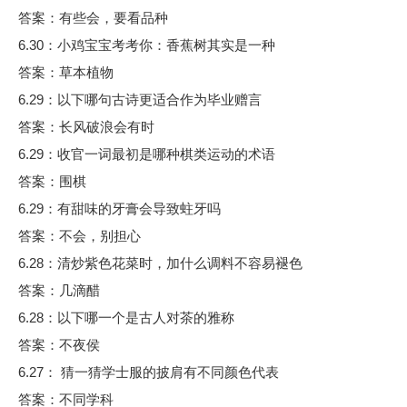
答案：有些会，要看品种
6.30：小鸡宝宝考考你：香蕉树其实是一种
答案：草本植物
6.29：以下哪句古诗更适合作为毕业赠言
答案：长风破浪会有时
6.29：收官一词最初是哪种棋类运动的术语
答案：围棋
6.29：有甜味的牙膏会导致蛀牙吗
答案：不会，别担心
6.28：清炒紫色花菜时，加什么调料不容易褪色
答案：几滴醋
6.28：以下哪一个是古人对茶的雅称
答案：不夜侯
6.27： 猜一猜学士服的披肩有不同颜色代表
答案：不同学科