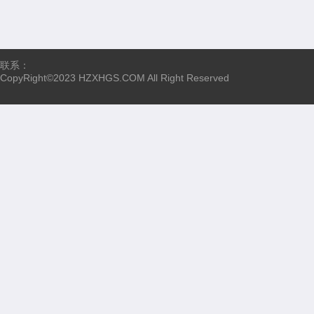
联系：
CopyRight©2023 HZXHGS.COM All Right Reserved