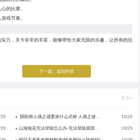
人心的比赛。
入游戏节奏。
的实力，关卡非常的丰富，能够带给大家无限的乐趣，让所有的玩
。
下一篇：
返回列表
更多+
/29
阴阳师人偶之谜委派什么式神 人偶之谜委派式神介绍
10/29
/29
山海镜花无法登陆怎么办-无法登陆原因及解决方式
10/29
/29
明日方舟陈专精材料表(陈专精什么技能好)
10/29