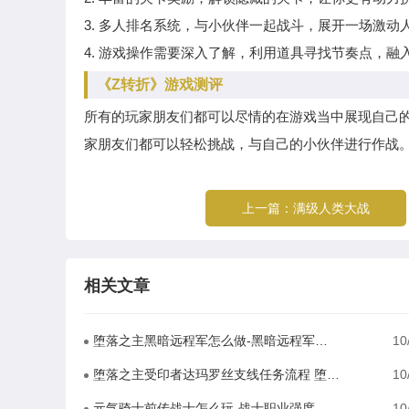
3. 多人排名系统，与小伙伴一起战斗，展开一场激动
4. 游戏操作需要深入了解，利用道具寻找节奏点，融
《Z转折》游戏测评
所有的玩家朋友们都可以尽情的在游戏当中展现自己
家朋友们都可以轻松挑战，与自己的小伙伴进行作战
上一篇：
满级人类大战
相关文章
堕落之主黑暗远程军怎么做-黑暗远程军支线任务步骤
10
堕落之主受印者达玛罗丝支线任务流程 堕落之主印者达玛罗丝任务攻略
10
元气骑士前传战士怎么玩-战士职业强度测评
10