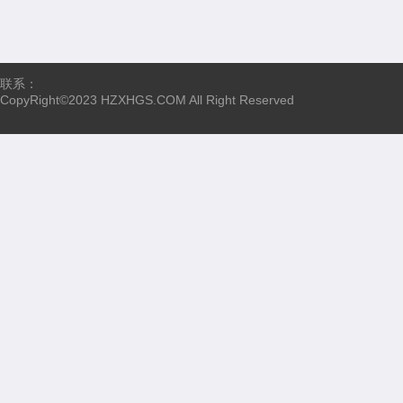
联系：
CopyRight©2023 HZXHGS.COM All Right Reserved