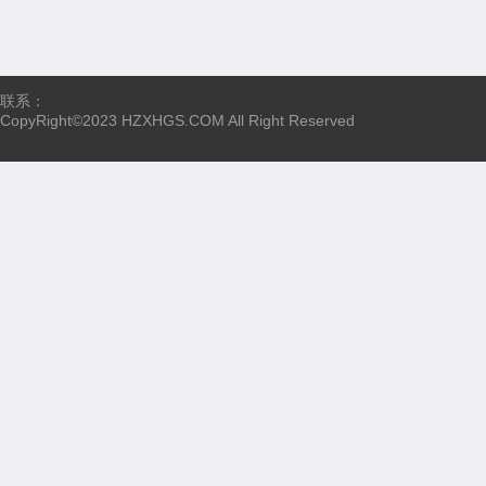
联系：
CopyRight©2023 HZXHGS.COM All Right Reserved