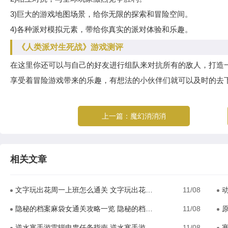
3)巨大的游戏地图场景，给你无限的探索和冒险空间。
4)各种派对模拟元素，带给你真实的派对体验和乐趣。
《人类派对生死战》游戏测评
在这里你还可以与自己的好友进行组队来对抗所有的敌人，打造
享受着冒险游戏带来的乐趣，有想法的小伙伴们就可以及时的去
上一篇：
魔幻消消消
相关文章
文字玩出花周一上班怎么通关 文字玩出花周一上班通关攻略
11/08
动
隐秘的档案麻袋女通关攻略一览 隐秘的档案麻袋女通关攻略
11/08
原
逆水寒手游雷辎电胄任务指南 逆水寒手游雷辎电胄任务流程
11/08
塞