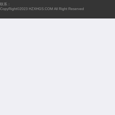
联系：
CopyRight©2023 HZXHGS.COM All Right Reserved