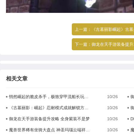
上一篇：
《古墓丽影崛起》古墓挑
下一篇：
御龙在天手游装备提升攻
相关文章
悄然崛起的脆皮杀手，极致穿甲流船长玩法解析
10/26
《古墓丽影：崛起》忍耐模式成就解锁方法解析攻略
10/26
御龙在天手游装备提升攻略 全身紫装不是梦
10/26
魔兽世界稀有坐骑大盘点 神圣玛瑙云端祥龙完虐工作室
10/26
魔