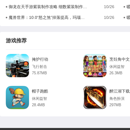
御龙在天手游紫装制作攻略 细数紫装制作比较
10/26
魔兽世界：10.0“怒之煞”掉落提高，玛瑙龙也将成为普通坐骑
10/26
暖
游戏推荐
掩护行动
飞行射击
休闲益智
75.87MB
26.3MB
帽子跑酷
醉江湖下载
休闲益智
角色扮演
28.4MB
297MB