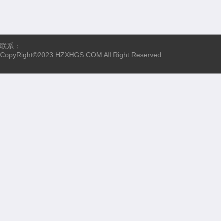
联系：
CopyRight©2023 HZXHGS.COM All Right Reserved