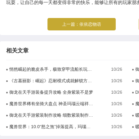
玩耍，让自己的每一天都变得非常的快乐，能够让所有的玩家朋
上一篇：
依依恋物语
相关文章
悄然崛起的脆皮杀手，极致穿甲流船长玩法解析
10/26
《古墓丽影：崛起》忍耐模式成就解锁方法解析攻略
10/26
御龙在天手游装备提升攻略 全身紫装不是梦
10/26
魔兽世界稀有坐骑大盘点 神圣玛瑙云端祥龙完虐工作室
10/26
魔
御龙在天手游紫装制作攻略 细数紫装制作比较
10/26
魔兽世界：10.0“怒之煞”掉落提高，玛瑙龙也将成为普通坐骑
10/26
暖