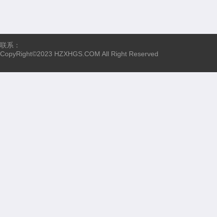
联系：
CopyRight©2023 HZXHGS.COM All Right Reserved